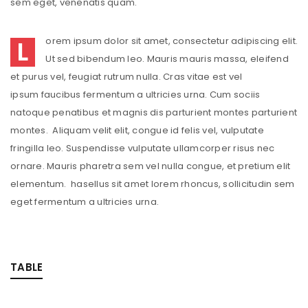
sem eget, venenatis quam.
L
orem ipsum dolor sit amet, consectetur adipiscing elit.
Ut sed bibendum leo. Mauris mauris massa, eleifend
et purus vel, feugiat rutrum nulla. Cras vitae est vel
ipsum faucibus fermentum a ultricies urna. Cum sociis
natoque penatibus et magnis dis parturient montes parturient
montes. Aliquam velit elit, congue id felis vel, vulputate
fringilla leo. Suspendisse vulputate ullamcorper risus nec
ornare. Mauris pharetra sem vel nulla congue, et pretium elit
elementum. hasellus sit amet lorem rhoncus, sollicitudin sem
eget fermentum a ultricies urna.
TABLE