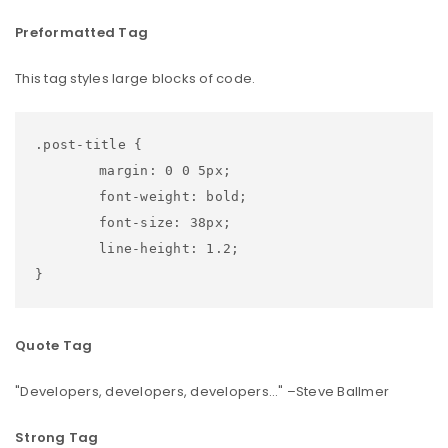
Preformatted Tag
This tag styles large blocks of code.
.post-title {

	margin: 0 0 5px;

	font-weight: bold;

	font-size: 38px;

	line-height: 1.2;

}
Quote Tag
Developers, developers, developers…
–Steve Ballmer
Strong Tag