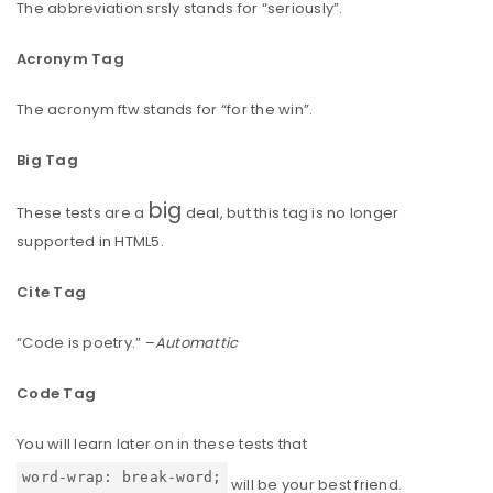
The abbreviation
srsly
stands for “seriously”.
Acronym Tag
The acronym
ftw
stands for “for the win”.
Big Tag
big
These tests are a
deal, but this tag is no longer
supported in HTML5.
Cite Tag
“Code is poetry.” –
Automattic
Code Tag
You will learn later on in these tests that
word-wrap: break-word;
will be your best friend.