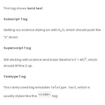
This tag shows
bold
text.
Subscript Tag
Getting our science styling on with H
O, which should push the
2
“2” down.
Superscript Tag
2
Still sticking with science and Isaac Newton’s E = MC
, which
should lift the 2 up.
Teletype Tag
This rarely used tag emulates
, which is
teletype text
<code>
usually styled like the
tag.