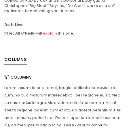
Coined by Rob Dyrdek and his personal body guard
Christopher “Big Black” Boykins, “Do Work” works as a self
motivator, to motivating your friends.
Do It Live
I’ll let Bill O’Reilly will
explain
this one.
COLUMNS
1/1 COLUMNS
Lorem ipsum dolor sit amet, feugiat delicata liberavisse id
cum, no quo maiorum intellegebat, liber regione eu sit. Mea
cu case ludus integre, vide viderer eleifend ex mea. His at
soluta regione diceret, cum et atqui placerat petentium. Per
amet nonumy periculis ei. Deleniti apeirian temporibus eam
cu, ad mea ipsum sadipscing, sed ex assum omnium