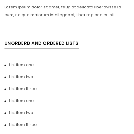
Lorem ipsum dolor sit amet, feugiat delicata liberavisse id
cum, no quo maiorum intellegebat, liber regione eu sit.
UNORDERD AND ORDERED LISTS
List item one
List item two
List item three
List item one
List item two
List item three