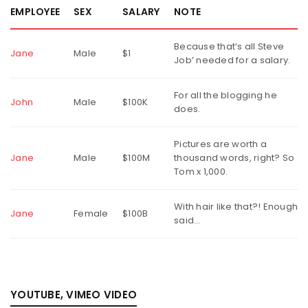
EMPLOYEE
SEX
SALARY
NOTE
Because that’s all Steve
Jane
Male
$1
Job’ needed for a salary.
For all the blogging he
John
Male
$100K
does.
Pictures are worth a
Jane
Male
$100M
thousand words, right? So
Tom x 1,000.
With hair like that?! Enough
Jane
Female
$100B
said…
YOUTUBE, VIMEO VIDEO