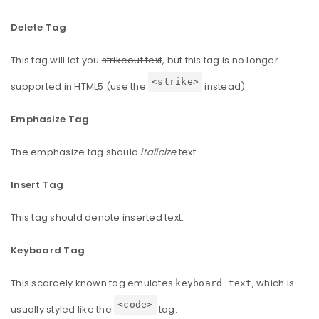
Delete Tag
This tag will let you
strikeout text
, but this tag is no longer
<strike>
supported in HTML5 (use the
instead).
Emphasize Tag
The emphasize tag should
italicize
text.
Insert Tag
This tag should denote
inserted
text.
Keyboard Tag
This scarcely known tag emulates
, which is
keyboard text
<code>
usually styled like the
tag.